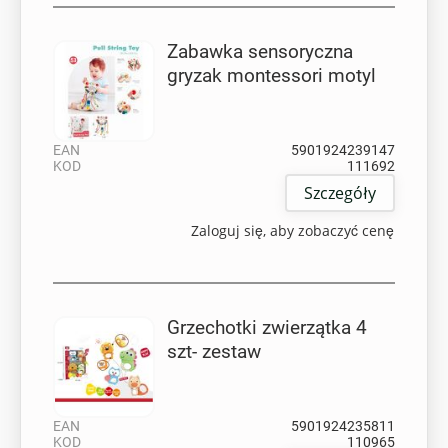
Zabawka sensoryczna
gryzak montessori motyl
EAN
5901924239147
KOD
111692
Szczegóły
Zaloguj się, aby zobaczyć cenę
Grzechotki zwierzątka 4
szt- zestaw
EAN
5901924235811
KOD
110965