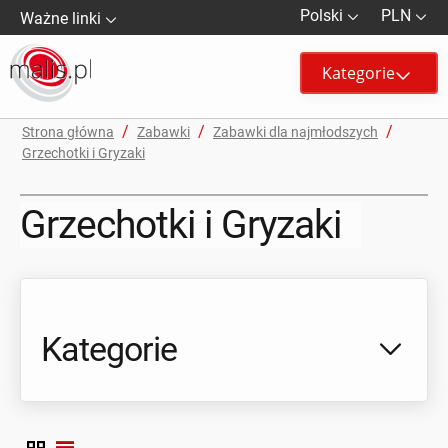
Polski
PLN
Ważne linki
Kategorie
/
/
/
Strona główna
Zabawki
Zabawki dla najmłodszych
Grzechotki i Gryzaki
Grzechotki i Gryzaki
Kategorie