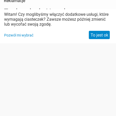
Reklamacje
Zapisz się do Newslettera
Witam! Czy moglibyśmy włączyć dodatkowe usługi, które
wymagają ciasteczek? Zawsze możesz później zmienić
Pozostań w kontakcie
lub wycofać swoją zgodę.
To jest ok
Pozwól mi wybrać
Zabezpieczenie antyspamowe
Copyright: Malis B. Machoński Sp. K.
Powered by
Draft Interactive