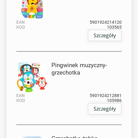
EAN
5901924214120
KOD
103565
Szczegóły
Pingwinek muzyczny-
grzechotka
EAN
5901924212881
KOD
105986
Szczegóły