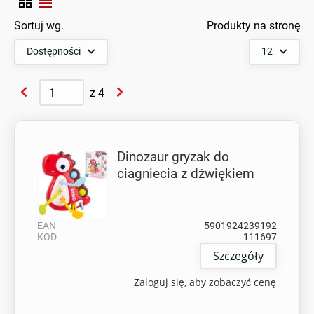
Sortuj wg.
Produkty na stronę
Dostępności
12
z
4
Dinozaur gryzak do
ciagniecia z dżwiękiem
EAN
5901924239192
KOD
111697
Szczegóły
Zaloguj się, aby zobaczyć cenę