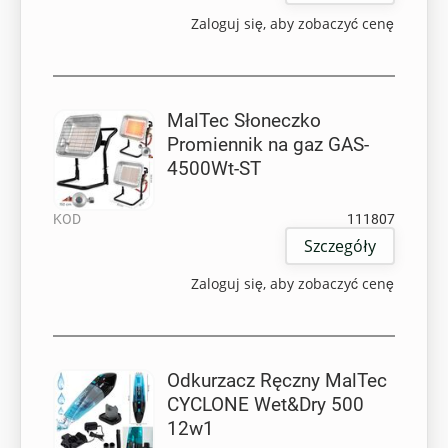
Zaloguj się, aby zobaczyć cenę
MalTec Słoneczko
Promiennik na gaz GAS-
4500Wt-ST
KOD
111807
Szczegóły
Zaloguj się, aby zobaczyć cenę
Odkurzacz Ręczny MalTec
CYCLONE Wet&Dry 500
12w1