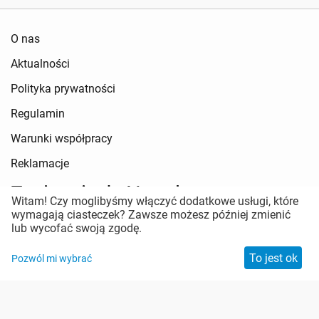
O nas
Aktualności
Polityka prywatności
Regulamin
Warunki współpracy
Reklamacje
Zapisz się do Newslettera
Witam! Czy moglibyśmy włączyć dodatkowe usługi, które
wymagają ciasteczek? Zawsze możesz później zmienić
Pozostań w kontakcie
lub wycofać swoją zgodę.
To jest ok
Pozwól mi wybrać
Zabezpieczenie antyspamowe