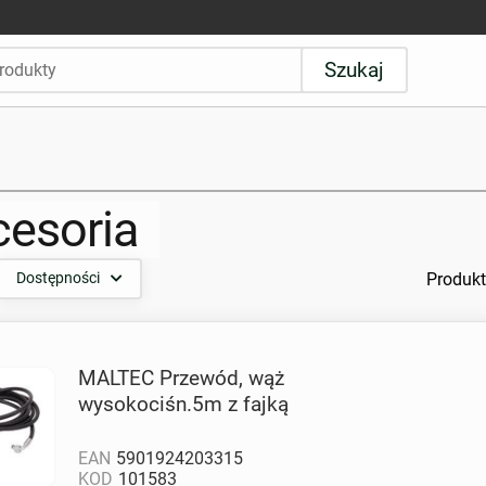
Szukaj
cesoria
Produkt
Dostępności
MALTEC Przewód, wąż
wysokociśn.5m z fajką
EAN
5901924203315
KOD
101583