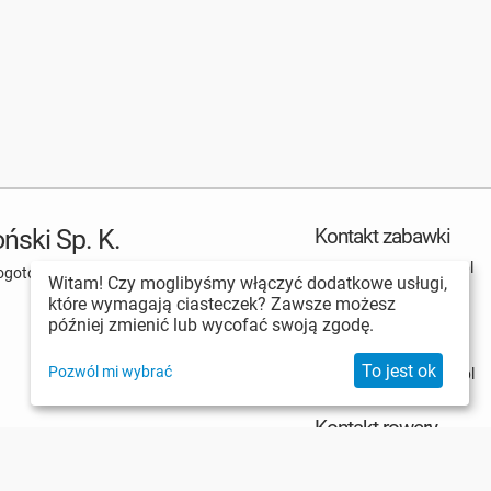
ński Sp. K.
Kontakt zabawki
hurt_zabawki@malis.pl
ogotowo 62-081, Przeźmierowo
Witam! Czy moglibyśmy włączyć dodatkowe usługi,
+48 607 246 013
które wymagają ciasteczek? Zawsze możesz
+48 61 666 47 35
później zmienić lub wycofać swoją zgodę.
Kontakt technika
To jest ok
Pozwól mi wybrać
hurt_technika@malis.pl
+48 612 504 747
Kontakt rowery
hurt_rowery@malis.pl
+48 607 246 013