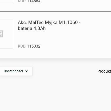
KOD
114884
Akc. MalTec Myjka M1.1060 -
bateria 4.0Ah
KOD
115332
Produkt
Dostępności