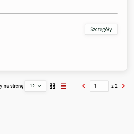
Szczegóły
y na stronę
z
2
12