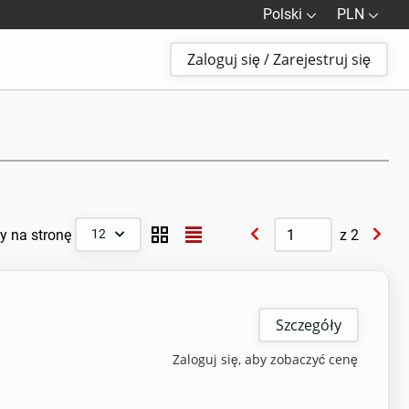
Polski
PLN
Zaloguj się / Zarejestruj się
y na stronę
z
2
12
Szczegóły
Zaloguj się, aby zobaczyć cenę