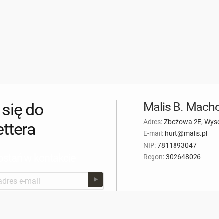
 się do
Malis B. Macho
Adres:
Zbożowa 2E, Wys
ttera
E-mail:
hurt@malis.pl
NIP:
7811893047
stań w kontakcie
Regon:
302648026
nie antyspamowe