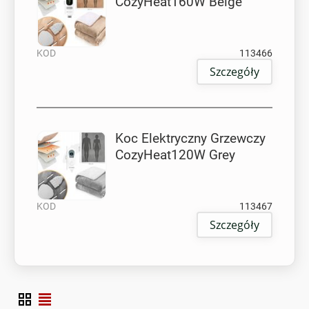
CozyHeat160W Beige
KOD
113466
Szczegóły
Koc Elektryczny Grzewczy
CozyHeat120W Grey
KOD
113467
Szczegóły