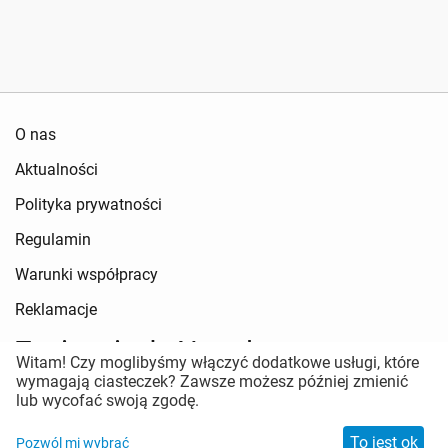
O nas
Aktualności
Polityka prywatności
Regulamin
Warunki współpracy
Reklamacje
Zapisz się do Newslettera
Witam! Czy moglibyśmy włączyć dodatkowe usługi, które
wymagają ciasteczek? Zawsze możesz później zmienić
Pozostań w kontakcie
lub wycofać swoją zgodę.
To jest ok
Pozwól mi wybrać