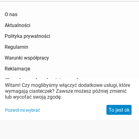
O nas
Aktualności
Polityka prywatności
Regulamin
Warunki współpracy
Reklamacje
Zapisz się do Newslettera
Witam! Czy moglibyśmy włączyć dodatkowe usługi, które
wymagają ciasteczek? Zawsze możesz później zmienić
Pozostań w kontakcie
lub wycofać swoją zgodę.
To jest ok
Pozwól mi wybrać
Zabezpieczenie antyspamowe