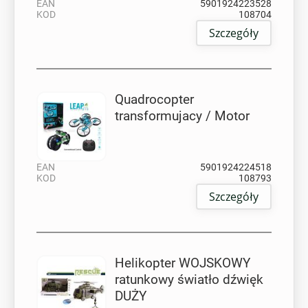
EAN
5901924223528
KOD
108704
Szczegóły
Quadrocopter
transformujacy / Motor
EAN
5901924224518
KOD
108793
Szczegóły
Helikopter WOJSKOWY
ratunkowy światło dźwięk
DUŻY