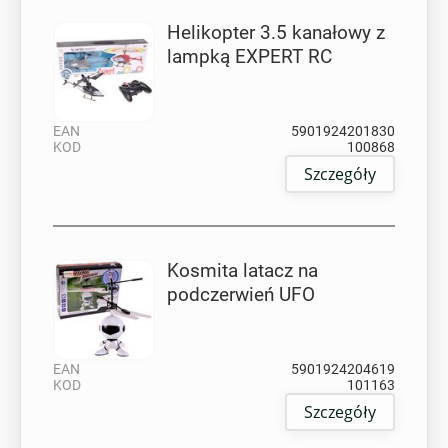
Helikopter 3.5 kanałowy z
lampką EXPERT RC
EAN
5901924201830
KOD
100868
Szczegóły
Kosmita latacz na
podczerwień UFO
EAN
5901924204619
KOD
101163
Szczegóły