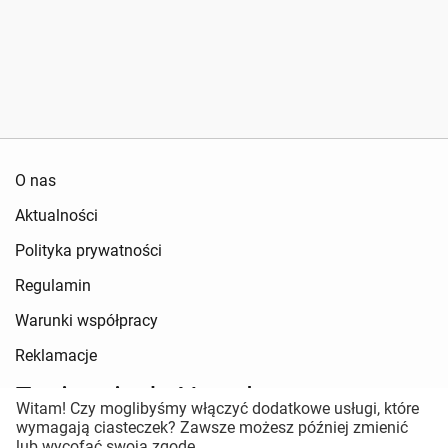
O nas
Aktualności
Polityka prywatności
Regulamin
Warunki współpracy
Reklamacje
Zapisz się do Newslettera
Witam! Czy moglibyśmy włączyć dodatkowe usługi, które
wymagają ciasteczek? Zawsze możesz później zmienić
Pozostań w kontakcie
lub wycofać swoją zgodę.