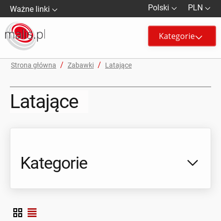
Polski
PLN
Ważne linki
Kategorie
/
/
Strona główna
Zabawki
Latające
Latające
Kategorie