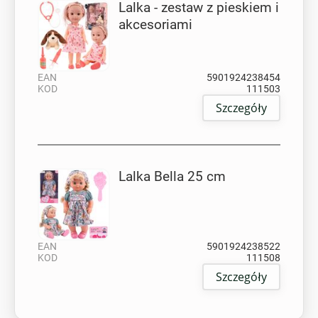
Lalka - zestaw z pieskiem i
akcesoriami
EAN
5901924238454
KOD
111503
Szczegóły
Lalka Bella 25 cm
EAN
5901924238522
KOD
111508
Szczegóły