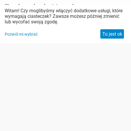
Zapisz się do Newslettera
Witam! Czy moglibyśmy włączyć dodatkowe usługi, które
wymagają ciasteczek? Zawsze możesz później zmienić
Pozostań w kontakcie
lub wycofać swoją zgodę.
To jest ok
Pozwól mi wybrać
Zabezpieczenie antyspamowe
Copyright: Malis B. Machoński Sp. K.
Powered by
Draft Interactive