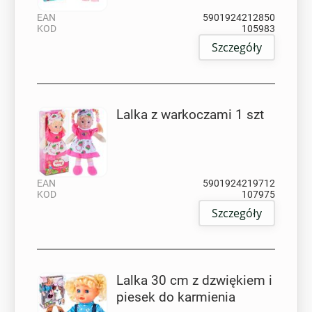
EAN
5901924212850
KOD
105983
Szczegóły
Lalka z warkoczami 1 szt
EAN
5901924219712
KOD
107975
Szczegóły
Lalka 30 cm z dzwiękiem i
piesek do karmienia