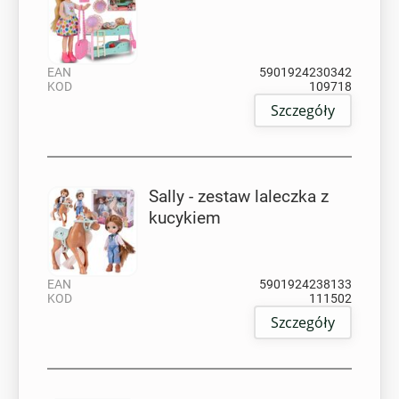
EAN
5901924230342
KOD
109718
Szczegóły
Sally - zestaw laleczka z
kucykiem
EAN
5901924238133
KOD
111502
Szczegóły