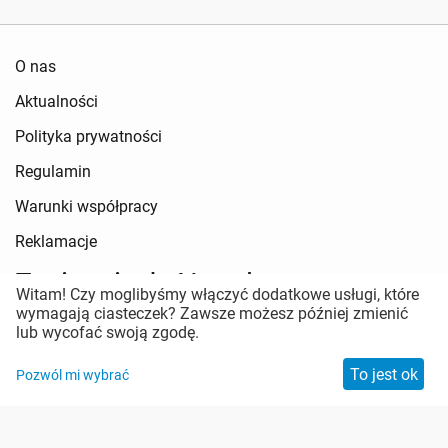
O nas
Aktualności
Polityka prywatności
Regulamin
Warunki współpracy
Reklamacje
Zapisz się do Newslettera
Witam! Czy moglibyśmy włączyć dodatkowe usługi, które
wymagają ciasteczek? Zawsze możesz później zmienić
Pozostań w kontakcie
lub wycofać swoją zgodę.
To jest ok
Pozwól mi wybrać
Zabezpieczenie antyspamowe