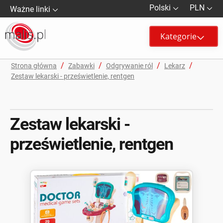
Polski
PLN
Ważne linki
Kategorie
/
/
/
/
Strona główna
Zabawki
Odgrywanie ról
Lekarz
Zestaw lekarski - prześwietlenie, rentgen
Zestaw lekarski -
prześwietlenie, rentgen