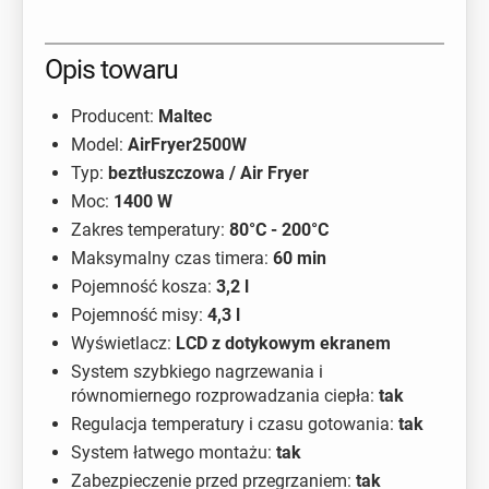
Opis towaru
Producent:
Maltec
Model:
AirFryer2500W
Typ:
beztłuszczowa / Air Fryer
Moc:
1400 W
Zakres temperatury:
80°C - 200°C
Maksymalny czas timera:
60 min
Pojemność kosza:
3,2 l
Pojemność misy:
4,3 l
Wyświetlacz:
LCD z dotykowym ekranem
System szybkiego nagrzewania i
równomiernego rozprowadzania ciepła:
tak
Regulacja temperatury i czasu gotowania:
tak
System łatwego montażu:
tak
Zabezpieczenie przed przegrzaniem:
tak