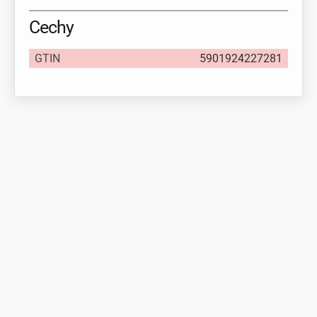
Cechy
GTIN
5901924227281