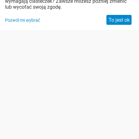
wymagają ciasteczek? Zawsze możesz później zmienić
Pozostań w kontakcie
lub wycofać swoją zgodę.
To jest ok
Pozwól mi wybrać
Zabezpieczenie antyspamowe
Copyright: Malis B. Machoński Sp. K.
Powered by
Draft Interactive