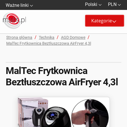
Polski
PLN
Ważne linki
Kategorie
/
/
/
Strona główna
Technika
AGD Domowe
MalTec Frytkownica Beztłuszczowa AirFryer 4,3l
MalTec Frytkownica
Beztłuszczowa AirFryer 4,3l